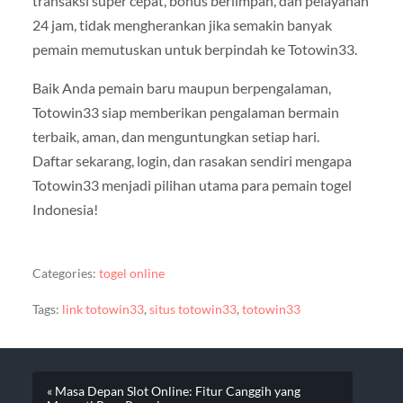
transaksi super cepat, bonus berlimpah, dan pelayanan
24 jam, tidak mengherankan jika semakin banyak
pemain memutuskan untuk berpindah ke Totowin33.
Baik Anda pemain baru maupun berpengalaman,
Totowin33 siap memberikan pengalaman bermain
terbaik, aman, dan menguntungkan setiap hari.
Daftar sekarang, login, dan rasakan sendiri mengapa
Totowin33 menjadi pilihan utama para pemain togel
Indonesia!
Categories:
togel online
Tags:
link totowin33
,
situs totowin33
,
totowin33
« Masa Depan Slot Online: Fitur Canggih yang