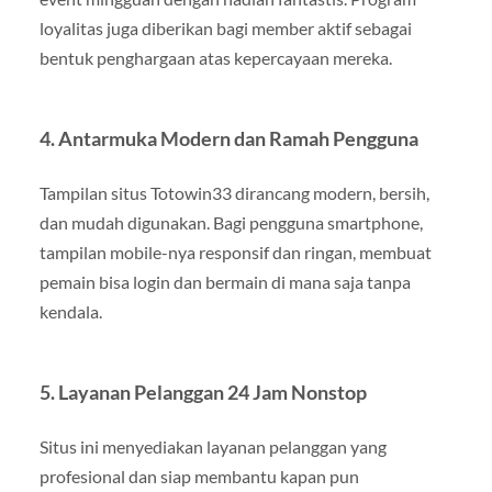
loyalitas juga diberikan bagi member aktif sebagai
bentuk penghargaan atas kepercayaan mereka.
4.
Antarmuka Modern dan Ramah Pengguna
Tampilan situs Totowin33 dirancang modern, bersih,
dan mudah digunakan. Bagi pengguna smartphone,
tampilan mobile-nya responsif dan ringan, membuat
pemain bisa login dan bermain di mana saja tanpa
kendala.
5.
Layanan Pelanggan 24 Jam Nonstop
Situs ini menyediakan layanan pelanggan yang
profesional dan siap membantu kapan pun