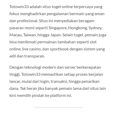
Totowin33 adalah situs togel online terpercaya yang
fokus menghadirkan pengalaman bermain yang aman
dan profesional. Situs ini menyediakan beragam
pasaran resmi seperti Singapore, Hongkong, Sydney,
Macau, Taiwan, hingga Japan. Selain togel, pemain juga
bisa menikmati permainan tambahan seperti slot
online, live casino, dan sportbook dengan sistem yang
adil dan transparan.
Dengan teknologi modern dan server berkecepatan
tinggi, Totowin33 memastikan setiap proses berjalan
lancar, mulai dari login, transaksi, hingga penarikan
dana. Tak heran jika banyak pemain lama dari situs lain
kini memilih pindah ke platform ini.