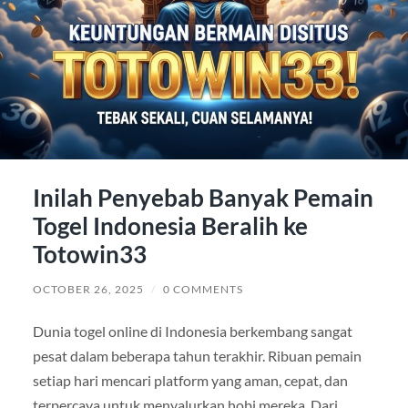
Inilah Penyebab Banyak Pemain
Togel Indonesia Beralih ke
Totowin33
OCTOBER 26, 2025
/
0 COMMENTS
Dunia togel online di Indonesia berkembang sangat
pesat dalam beberapa tahun terakhir. Ribuan pemain
setiap hari mencari platform yang aman, cepat, dan
terpercaya untuk menyalurkan hobi mereka. Dari