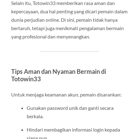
Selain itu, Totowin33 memberikan rasa aman dan
kepercayaan, dua hal penting yang dicari pemain dalam
dunia perjudian online. Di sini, pemain tidak hanya
bertaruh, tetapi juga menikmati pengalaman bermain
yang profesional dan menyenangkan.
Tips Aman dan Nyaman Bermain di
Totowin33
Untuk menjaga keamanan akun, pemain disarankan:
Gunakan password unik dan ganti secara
berkala.
Hindari membagikan informasi login kepada
siapa pun.