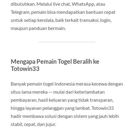
dibutuhkan. Melalui live chat, WhatsApp, atau
Telegram, pemain bisa mendapatkan bantuan cepat
untuk setiap kendala, baik terkait transaksi, login,
maupun panduan bermain.
Mengapa Pemain Togel Beralih ke
Totowin33
Banyak pemain togel Indonesia merasa kecewa dengan
situs lama mereka — mulai dari keterlambatan
pembayaran, hasil keluaran yang tidak transparan,
hingga layanan pelanggan yang lambat. Totowin33
hadir membawa solusi dengan sistem yang jauh lebih
stabil, cepat, dan jujur.