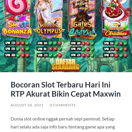
Bocoran Slot Terbaru Hari Ini
RTP Akurat Bikin Cepat Maxwin
AUGUST 28, 2025
/
0 COMMENTS
Dunia slot online nggak pernah sepi peminat. Setiap
hari selalu ada saja info baru tentang game apa yang