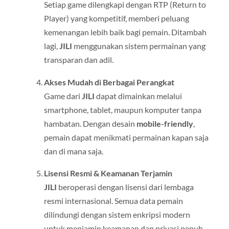
Setiap game dilengkapi dengan RTP (Return to
Player) yang kompetitif, memberi peluang
kemenangan lebih baik bagi pemain. Ditambah
lagi,
JILI
menggunakan sistem permainan yang
transparan dan adil.
Akses Mudah di Berbagai Perangkat
Game dari
JILI
dapat dimainkan melalui
smartphone, tablet, maupun komputer tanpa
hambatan. Dengan desain
mobile-friendly
,
pemain dapat menikmati permainan kapan saja
dan di mana saja.
Lisensi Resmi & Keamanan Terjamin
JILI
beroperasi dengan lisensi dari lembaga
resmi internasional. Semua data pemain
dilindungi dengan sistem enkripsi modern
untuk menjamin keamanan dan privasi penuh.