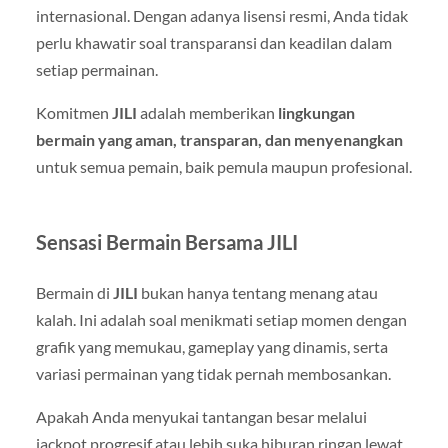
internasional. Dengan adanya lisensi resmi, Anda tidak
perlu khawatir soal transparansi dan keadilan dalam
setiap permainan.
Komitmen
JILI
adalah memberikan
lingkungan
bermain yang aman, transparan, dan menyenangkan
untuk semua pemain, baik pemula maupun profesional.
Sensasi Bermain Bersama JILI
Bermain di
JILI
bukan hanya tentang menang atau
kalah. Ini adalah soal menikmati setiap momen dengan
grafik yang memukau, gameplay yang dinamis, serta
variasi permainan yang tidak pernah membosankan.
Apakah Anda menyukai tantangan besar melalui
jackpot progresif atau lebih suka hiburan ringan lewat