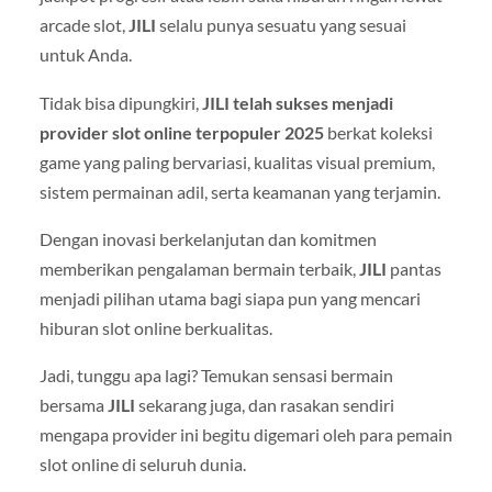
arcade slot,
JILI
selalu punya sesuatu yang sesuai
untuk Anda.
Tidak bisa dipungkiri,
JILI telah sukses menjadi
provider slot online terpopuler 2025
berkat koleksi
game yang paling bervariasi, kualitas visual premium,
sistem permainan adil, serta keamanan yang terjamin.
Dengan inovasi berkelanjutan dan komitmen
memberikan pengalaman bermain terbaik,
JILI
pantas
menjadi pilihan utama bagi siapa pun yang mencari
hiburan slot online berkualitas.
Jadi, tunggu apa lagi? Temukan sensasi bermain
bersama
JILI
sekarang juga, dan rasakan sendiri
mengapa provider ini begitu digemari oleh para pemain
slot online di seluruh dunia.