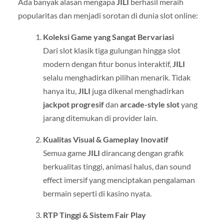
Ada banyak alasan mengapa
JILI
berhasil meraih
popularitas dan menjadi sorotan di dunia slot online:
Koleksi Game yang Sangat Bervariasi
Dari slot klasik tiga gulungan hingga slot
modern dengan fitur bonus interaktif,
JILI
selalu menghadirkan pilihan menarik. Tidak
hanya itu,
JILI
juga dikenal menghadirkan
jackpot progresif
dan
arcade-style slot
yang
jarang ditemukan di provider lain.
Kualitas Visual & Gameplay Inovatif
Semua game
JILI
dirancang dengan grafik
berkualitas tinggi, animasi halus, dan sound
effect imersif yang menciptakan pengalaman
bermain seperti di kasino nyata.
RTP Tinggi & Sistem Fair Play