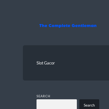
The
Complete
Gentleman
Slot Gacor
SEARCH
Search