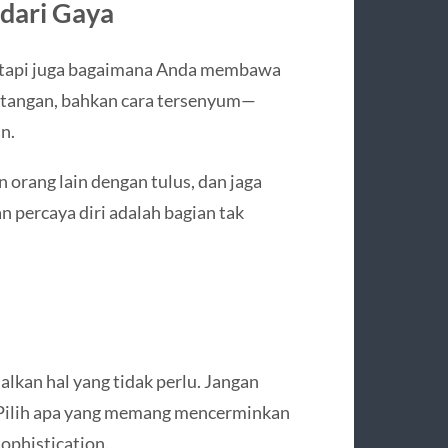
 dari Gaya
 tetapi juga bagaimana Anda membawa
at tangan, bahkan cara tersenyum—
n.
 orang lain dengan tulus, dan jaga
n percaya diri adalah bagian tak
lkan hal yang tidak perlu. Jangan
Pilih apa yang memang mencerminkan
sophistication.