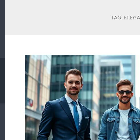
TAG:
ELEG