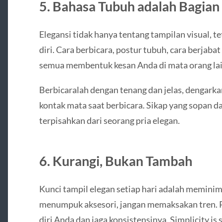
5. Bahasa Tubuh adalah Bagian
Elegansi tidak hanya tentang tampilan visual,
diri. Cara berbicara, postur tubuh, cara berjab
semua membentuk kesan Anda di mata orang lai
Berbicaralah dengan tenang dan jelas, dengarkan
kontak mata saat berbicara. Sikap yang sopan da
terpisahkan dari seorang pria elegan.
6. Kurangi, Bukan Tambah
Kunci tampil elegan setiap hari adalah meminima
menumpuk aksesori, jangan memaksakan tren. 
diri Anda dan jaga konsistensinya. Simplicity is 