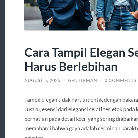
Cara Tampil Elegan S
Harus Berlebihan
AUGUST 5, 2025
/
GENTLEMAN
/
0 COMMENTS
Tampil elegan tidak harus identik dengan paka
Justru, esensi dari elegansi sejati terletak pad
perhatian pada detail kecil yang sering diabai
memahami bahwa gaya adalah cerminan karakter
pakaian.