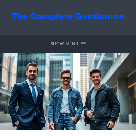
The
Complete
Gentleman
SHOW MENU